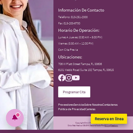
Información De Contacto
Teléfono:
813-251-2000
Fax: 813-283-6700
Horario De Operación:
Lunes A Jueves (8:30 AM – 5:00 PM)
Viernes (8:30 AM – 12:00 PM)
Con Cita Previa
Ubicaciones:
706 W Platt Street Tampa, FL 33606
6101 Webb Road Suite 102 Tampa, FL 33615
Programar Cita
Proveedores
Servicios
Sobre Nosotros
Contáctenos
Política de Privacidad
Carreras
🔔
Reserva en línea
Copyright OmniMedicalCenterForWomen
Sitio Web Médico OB/GYN Desarrollado Por
BillingFreedom
.