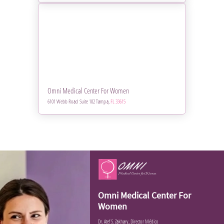
Omni Medical Center For Women
6101 Webb Road Suite 102 Tampa,
FL 33615
Omni Medical Center For
Women
Dr. Atef S. Zakhary, Director Médico