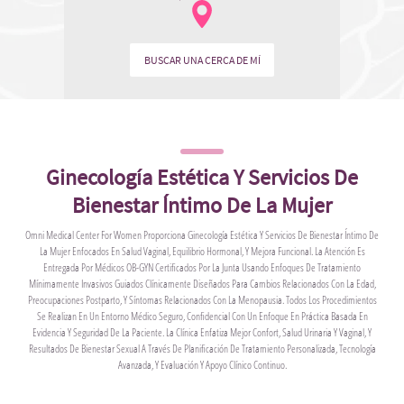
BUSCAR UNA CERCA DE MÍ
Ginecología Estética Y Servicios De
Bienestar Íntimo De La Mujer
Omni Medical Center For Women Proporciona Ginecología Estética Y Servicios De Bienestar Íntimo De
La Mujer Enfocados En Salud Vaginal, Equilibrio Hormonal, Y Mejora Funcional. La Atención Es
Entregada Por Médicos OB-GYN Certificados Por La Junta Usando Enfoques De Tratamiento
Mínimamente Invasivos Guiados Clínicamente Diseñados Para Cambios Relacionados Con La Edad,
Preocupaciones Postparto, Y Síntomas Relacionados Con La Menopausia. Todos Los Procedimientos
Se Realizan En Un Entorno Médico Seguro, Confidencial Con Un Enfoque En Práctica Basada En
Evidencia Y Seguridad De La Paciente. La Clínica Enfatiza Mejor Confort, Salud Urinaria Y Vaginal, Y
Resultados De Bienestar Sexual A Través De Planificación De Tratamiento Personalizada, Tecnología
Avanzada, Y Evaluación Y Apoyo Clínico Continuo.