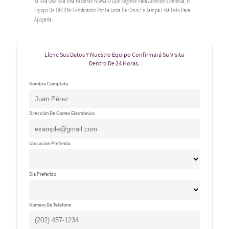
Ya Sea Que Sea Una Paciente Nueva O Que Regrese Para Atención Continua, El
Equipo De OBGYNs Certificados Por La Junta De Omni En Tampa Está Listo Para
Apoyarla.
Llene Sus Datos Y Nuestro Equipo Confirmará Su Visita
Dentro De 24 Horas.
Nombre Completo
Dirección De Correo Electrónico
Ubicación Preferida
Día Preferido
Número De Teléfono