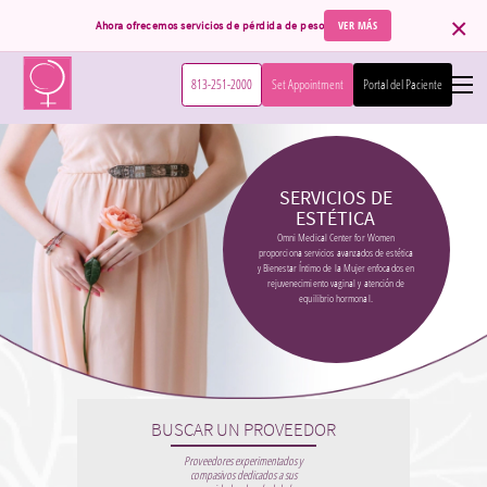
×
VER MÁS
Ahora ofrecemos servicios de pérdida de peso
813-251-2000
Set Appointment
Portal del Paciente
Inicio
SERVICIOS DE
Servicios
ESTÉTICA
Omni Medical Center for Women
proporciona servicios avanzados de estética
Información del Paciente
y Bienestar Íntimo de la Mujer enfocados en
Obstetricia
rejuvenecimiento vaginal y atención de
equilibrio hormonal.
Embarazo de Alto Riesgo
Pacientes Internacionales
Reservar Cita
Cuidado Ginecológico
Seguros Aceptados
Sobre Nosotros
Sistema Quirúrgico da Vinci
Formularios del Paciente
Menopausia
BUSCAR UN PROVEEDOR
Contacto
Conoce Nuestro Equipo
Proveedores experimentados y
Reemplazo Hormonal
compasivos dedicados a sus