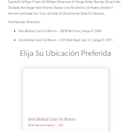
Experta De La Mujer A Través De Múltiples Ubicaciones En Tampa, Florida. Nuestras Clínicas Están
Diseñadas Para Apoyar Tanto Pacientes Nuevas Como Recurrentes Con Horarios Flexibles Y
Atención Coordinada Entre Sitios. Las Horas De Oficina Pueden Variar Por Ubicación.
Visite Nuestras Ubicaciones:
Omni Medical Center For Women – 706 W Platt Street, Tampa, FL 33606
Omni Medical Center For Women – 6101 Webb Road, Suite 102, Tampa, FL 33615
Elija Su Ubicación Preferida
Omni Medical Center For Women
706 W Platt Street Tampa,
FL 33606